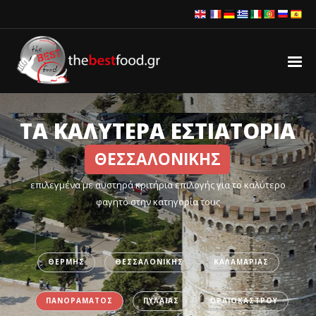
ΤΑ ΚΑΛΥΤΕΡΑ ΕΣΤΙΑΤΟΡΙΑ
ΘΕΣΣΑΛΟΝΙΚΗΣ
επιλεγμένα με αυστηρά κριτήρια επιλογής για το καλύτερο
φαγητό στην κατηγορία τους
ΘΕΡΜΗΣ
ΘΕΣΣΑΛΟΝΙΚΗΣ
ΚΑΛΑΜΑΡΙΑΣ
ΠΑΝΟΡΑΜΑΤΟΣ
ΠΥΛΑΙΑΣ
ΩΡΑΙΟΚΑΣΤΡΟΥ