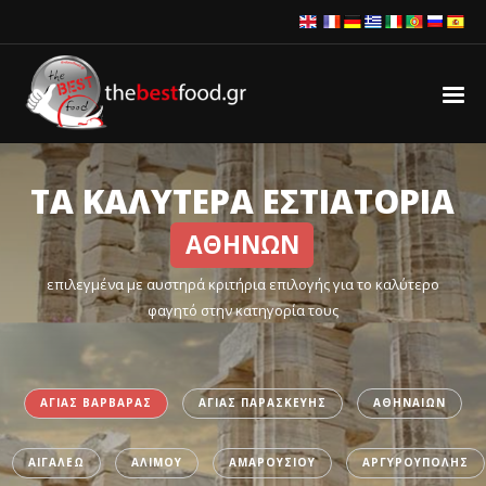
ΤΑ ΚΑΛΥΤΕΡΑ ΕΣΤΙΑΤΟΡΙΑ
ΑΘΗΝΩΝ
επιλεγμένα με αυστηρά κριτήρια επιλογής για το καλύτερο
φαγητό στην κατηγορία τους
ΑΓΙΑΣ ΒΑΡΒΑΡΑΣ
ΑΓΙΑΣ ΠΑΡΑΣΚΕΥΗΣ
ΑΘΗΝΑΙΩΝ
ΑΙΓΑΛΕΩ
ΑΛΙΜΟΥ
ΑΜΑΡΟΥΣΙΟΥ
ΑΡΓΥΡΟΥΠΟΛΗΣ