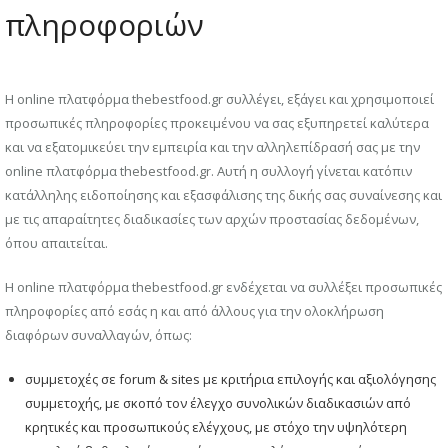
πληροφοριών
Η online πλατφόρμα thebestfood.gr συλλέγει, εξάγει και χρησιμοποιεί
προσωπικές πληροφορίες προκειμένου να σας εξυπηρετεί καλύτερα
και να εξατομικεύει την εμπειρία και την αλληλεπίδρασή σας με την
online πλατφόρμα thebestfood.gr. Αυτή η συλλογή γίνεται κατόπιν
κατάλληλης ειδοποίησης και εξασφάλισης της δικής σας συναίνεσης και
με τις απαραίτητες διαδικασίες των αρχών προστασίας δεδομένων,
όπου απαιτείται.
Η online πλατφόρμα thebestfood.gr ενδέχεται να συλλέξει προσωπικές
πληροφορίες από εσάς η και από άλλους για την ολοκλήρωση
διαφόρων συναλλαγών, όπως:
συμμετοχές σε forum & sites με κριτήρια επιλογής και αξιολόγησης
συμμετοχής, με σκοπό τον έλεγχο συνολικών διαδικασιών από
κρητικές και προσωπικούς ελέγχους, με στόχο την υψηλότερη