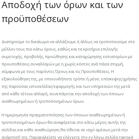
Αποδοχή των όρων και των
προϋποθέσεων
Διατηρούμε το δικαίωμα να αλλάζουμε ή άλλως να τροποποιούμε στο
μέλλον τους πιο κάτω όρους, καθώς και τα κριτήρια επιλογής
συμετοχής, προβολής, προώθησης και καταχώρησης εστιατορίων με
προυποθέσεις συναλλαγών με η χωρίς κόστος ανά πάσα στιγμή,
σύμφωνα με τους παρόντες Όρους και τις Προϋποθέσεις. Η
εξακολούθηση της, με οποιονδήποτε τρόπο ή μέσο, επίσκεψης/χρήσης
της παρούσας ιστοσελίδας/εφαρμογής και των υπηρεσιών της μετά
από κάθε τέτοια αλλαγή, συνεπάγεται την αποδοχή των όποιων
αναθεωρημένων ή τροποποιημένων όρων.
Η ημερομηνία πραγματοποίησης των όποιων αναθεωρημένων ή
τροποποιημένων όρων θα αναφέρεται στο κάτω μέρος αυτής της
σελίδας και κάθε αναθεώρηση θα τίθεται σε ισχύ αμέσως μετά την
ανάρτησή της. Παρακαλείστε να ελέγχετε την εν λόγω σελίδα τακτικά