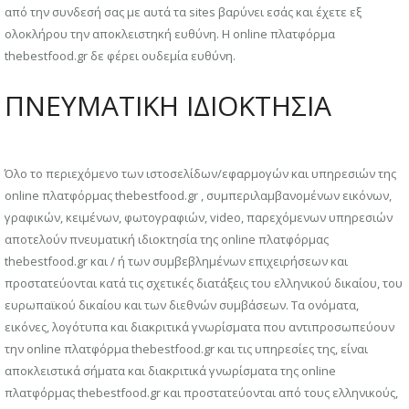
από την συνδεσή σας με αυτά τα sites βαρύνει εσάς και έχετε εξ
ολοκλήρου την αποκλειστηκή ευθύνη. Η online πλατφόρμα
thebestfood.gr δε φέρει ουδεμία ευθύνη.
ΠΝΕΥΜΑΤΙΚΗ ΙΔΙΟΚΤΗΣΙΑ
Όλο το περιεχόμενο των ιστοσελίδων/εφαρμογών και υπηρεσιών της
online πλατφόρμας thebestfood.gr , συμπεριλαμβανομένων εικόνων,
γραφικών, κειμένων, φωτογραφιών, video, παρεχόμενων υπηρεσιών
αποτελούν πνευματική ιδιοκτησία της online πλατφόρμας
thebestfood.gr και / ή των συμβεβλημένων επιχειρήσεων και
προστατεύονται κατά τις σχετικές διατάξεις του ελληνικού δικαίου, του
ευρωπαϊκού δικαίου και των διεθνών συμβάσεων. Τα ονόματα,
εικόνες, λογότυπα και διακριτικά γνωρίσματα που αντιπροσωπεύουν
την online πλατφόρμα thebestfood.gr και τις υπηρεσίες της, είναι
αποκλειστικά σήματα και διακριτικά γνωρίσματα της online
πλατφόρμας thebestfood.gr και προστατεύονται από τους ελληνικούς,