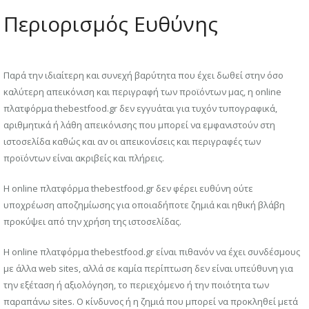
Περιορισμός Ευθύνης
Παρά την ιδιαίτερη και συνεχή βαρύτητα που έχει δωθεί στην όσο
καλύτερη απεικόνιση και περιγραφή των προϊόντων μας, η online
πλατφόρμα thebestfood.gr δεν εγγυάται για τυχόν τυπογραφικά,
αριθμητικά ή λάθη απεικόνισης που μπορεί να εμφανιστούν στη
ιστοσελίδα καθώς και αν οι απεικονίσεις και περιγραφές των
προϊόντων είναι ακριβείς και πλήρεις.
Η online πλατφόρμα thebestfood.gr δεν φέρει ευθύνη ούτε
υποχρέωση αποζημίωσης για οποιαδήποτε ζημιά και ηθική βλάβη
προκύψει από την χρήση της ιστοσελίδας.
Η online πλατφόρμα thebestfood.gr είναι πιθανόν να έχει συνδέσμους
με άλλα web sites, αλλά σε καμία περίπτωση δεν είναι υπεύθυνη για
την εξέταση ή αξιολόγηση, το περιεχόμενο ή την ποιότητα των
παραπάνω sites. Ο κίνδυνος ή η ζημιά που μπορεί να προκληθεί μετά