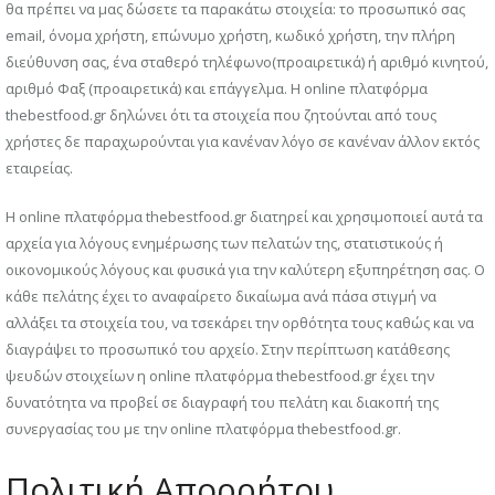
θα πρέπει να μας δώσετε τα παρακάτω στοιχεία: το προσωπικό σας
email, όνομα χρήστη, επώνυμο χρήστη, κωδικό χρήστη, την πλήρη
διεύθυνση σας, ένα σταθερό τηλέφωνο(προαιρετικά) ή αριθμό κινητού,
αριθμό Φαξ (προαιρετικά) και επάγγελμα. Η online πλατφόρμα
thebestfood.gr δηλώνει ότι τα στοιχεία που ζητούνται από τους
χρήστες δε παραχωρούνται για κανέναν λόγο σε κανέναν άλλον εκτός
εταιρείας.
Η online πλατφόρμα thebestfood.gr διατηρεί και χρησιμοποιεί αυτά τα
αρχεία για λόγους ενημέρωσης των πελατών της, στατιστικούς ή
οικονομικούς λόγους και φυσικά για την καλύτερη εξυπηρέτηση σας. Ο
κάθε πελάτης έχει το αναφαίρετο δικαίωμα ανά πάσα στιγμή να
αλλάξει τα στοιχεία του, να τσεκάρει την ορθότητα τους καθώς και να
διαγράψει το προσωπικό του αρχείο. Στην περίπτωση κατάθεσης
ψευδών στοιχείων η online πλατφόρμα thebestfood.gr έχει την
δυνατότητα να προβεί σε διαγραφή του πελάτη και διακοπή της
συνεργασίας του με την online πλατφόρμα thebestfood.gr.
Πολιτική Απορρήτου