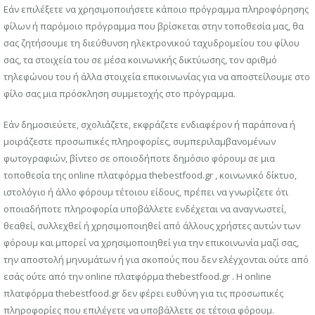
Εάν επιλέξετε να χρησιμοποιήσετε κάποιο πρόγραμμα πληροφόρησης
φίλων ή παρόμοιο πρόγραμμα που βρίσκεται στην τοποθεσία μας, θα
σας ζητήσουμε τη διεύθυνση ηλεκτρονικού ταχυδρομείου του φίλου
σας, τα στοιχεία του σε μέσα κοινωνικής δικτύωσης, τον αριθμό
τηλεφώνου του ή άλλα στοιχεία επικοινωνίας για να αποστείλουμε στο
φίλο σας μια πρόσκληση συμμετοχής στο πρόγραμμα.
Εάν δημοσιεύετε, σχολιάζετε, εκφράζετε ενδιαφέρον ή παράπονα ή
μοιράζεστε προσωπικές πληροφορίες, συμπεριλαμβανομένων
φωτογραφιών, βίντεο σε οποιοδήποτε δημόσιο φόρουμ σε μια
τοποθεσία της online πλατφόρμα thebestfood.gr , κοινωνικό δίκτυο,
ιστολόγιο ή άλλο φόρουμ τέτοιου είδους, πρέπει να γνωρίζετε ότι
οποιαδήποτε πληροφορία υποβάλλετε ενδέχεται να αναγνωστεί,
θεαθεί, συλλεχθεί ή χρησιμοποιηθεί από άλλους χρήστες αυτών των
φόρουμ και μπορεί να χρησιμοποιηθεί για την επικοινωνία μαζί σας,
την αποστολή μηνυμάτων ή για σκοπούς που δεν ελέγχονται ούτε από
εσάς ούτε από την online πλατφόρμα thebestfood.gr . Η online
πλατφόρμα thebestfood.gr δεν φέρει ευθύνη για τις προσωπικές
πληροφορίες που επιλέγετε να υποβάλλετε σε τέτοια φόρουμ.