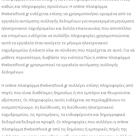
καθώς και πληροφορίες προϊόντων. Η online πλατφόρμα
thebestfood.gr ενδέχεται επίσης να χρησιμοποιήσει ορισμένα από τα
εργαλεία αυτόματης συλλογής δεδομένων για συγκεκριμένα μηνύματα
ηλεκτρονικού ταχυδρομείου και δελτία επικοινωνίας που αποστέλλει
και επομένως ενδέχεται να συλλέξει πληροφορίες χρησιμοποιώντας
αυτά τα εργαλεία όταν ανοίγετε το μήνυμα ηλεκτρονικού
ταχυδρομείου ή κάνετε κλικ σε σύνδεση που περιέχεται σε αυτό. Για να
μάθετε περισσότερα, διαβάστε την ενότητα Πώς η online πλατφόρμα
thebestfood.gr χρησιμοποιεί τα εργαλεία αυτόματης συλλογής
δεδομένων.
Η online πλατφόρμα thebestfood.gr συλλέγει επίσης πληροφορίες από
πηγές που είναι διαθέσιμες δημοσίως ή στο εμπόριο και θεωρούνται
αξιόπιστες. Οι πληροφορίες αυτές ενδέχεται να περιλαμβάνουν το
ονοματεπώνυμο, τη διεύθυνση, τη διεύθυνση ηλεκτρονικού
ταχυδρομείου, τις προτιμήσεις, τα ενδιαφέροντα και δημογραφικά
δεδομένα/δεδομένα προφίλ. Οι πληροφορίες που συλλέγει η online
πλατφόρμα thebestfood.gr από τις δημόσιες ή εμπορικές πηγές της