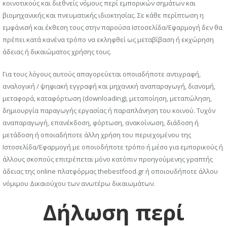
κοινοτικούς και διεθνείς νόμους περί εμπορικών σημάτων και
βιομηχανικής και πνευματικής ιδιοκτησίας. Σε κάθε περίπτωση η
εμφάνισή και έκθεση τους στην παρούσα Ιστοσελίδα/Εφαρμογή δεν θα
πρέπει κατά κανένα τρόπο να εκληφθεί ως μεταβίβαση ή εκχώρηση
άδειας ή δικαιώματος χρήσης τους.
Για τους λόγους αυτούς απαγορεύεται οποιαδήποτε αντιγραφή,
αναλογική / ψηφιακή εγγραφή και μηχανική αναπαραγωγή, διανομή,
μεταφορά, καταφόρτωση (downloading), μεταποίηση, μεταπώληση,
δημιουργία παραγωγής εργασίας ή παραπλάνηση του κοινού. Τυχόν
αναπαραγωγή, επανέκδοση, φόρτωση, ανακοίνωση, διάδοση ή
μετάδοση ή οποιαδήποτε άλλη χρήση του περιεχομένου της
Ιστοσελίδα/Εφαρμογή με οποιοδήποτε τρόπο ή μέσο για εμπορικούς ή
άλλους σκοπούς επιτρέπεται μόνο κατόπιν προηγούμενης γραπτής
άδειας της online πλατφόρμας thebestfood.gr ή οπoιουδήποτε άλλου
νόμιμου Δικαιούχου των ανωτέρω δικαιωμάτων.
Δήλωση περί