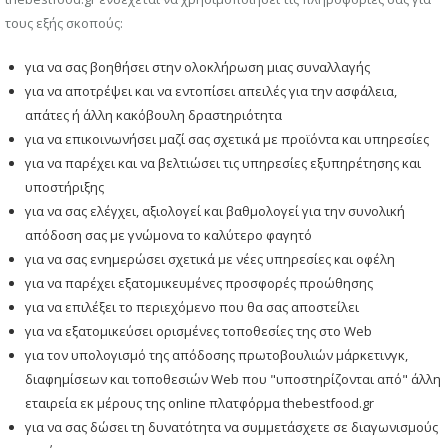
τους εξής σκοπούς:
για να σας βοηθήσει στην ολοκλήρωση μιας συναλλαγής
για να αποτρέψει και να εντοπίσει απειλές για την ασφάλεια,
απάτες ή άλλη κακόβουλη δραστηριότητα
για να επικοινωνήσει μαζί σας σχετικά με προϊόντα και υπηρεσίες
για να παρέχει και να βελτιώσει τις υπηρεσίες εξυπηρέτησης και
υποστήριξης
για να σας ελέγχει, αξιολογεί και βαθμολογεί για την συνολική
απόδοση σας με γνώμονα το καλύτερο φαγητό
για να σας ενημερώσει σχετικά με νέες υπηρεσίες και οφέλη
για να παρέχει εξατομικευμένες προσφορές προώθησης
για να επιλέξει το περιεχόμενο που θα σας αποστείλει
για να εξατομικεύσει ορισμένες τοποθεσίες της στο Web
για τον υπολογισμό της απόδοσης πρωτοβουλιών μάρκετινγκ,
διαφημίσεων και τοποθεσιών Web που "υποστηρίζονται από" άλλη
εταιρεία εκ μέρους της online πλατφόρμα thebestfood.gr
για να σας δώσει τη δυνατότητα να συμμετάσχετε σε διαγωνισμούς