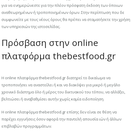
για να ενημερώνεστε για την πλέον πρόσφατη έκδοση των όποιων
αναθεωρημένων ή τροποποιημένων όρων. Στην περίπτωση που δε
συμφωνείτε με τους νέους όρους θα πρέπει να σταματήσετε την χρήση
των υπηρεσιών της ιστοσελίδας.
Πρόσβαση στην online
πλατφόρμα thebestfood.gr
Η online πλατφόρμα thebestfood.gr διατηρεί το δικαίωμα να
τροποποιήσει να αναστείλει ή και να διακόψει για μικρό ή μεγάλο
χρονικό διάστημα όλο ή μέρος του δικτυακού του τόπου, να αλλάξει,
βελτιώσει ή αναβαθμίσει αυτήν χωρίς καμία ειδοποίηση.
Η online πλατφόρμα thebestfood.gr επίσης δεν είναι σε θέση να
παρέχει εγγυήσεις όσον αφορά την παντελή απουσία ιών ή άλλων
επιβλαβών προγραμμάτων.