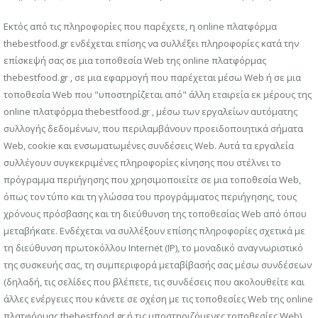
Εκτός από τις πληροφορίες που παρέχετε, η online πλατφόρμα
thebestfood.gr ενδέχεται επίσης να συλλέξει πληροφορίες κατά την
επίσκεψή σας σε μια τοποθεσία Web της online πλατφόρμας
thebestfood.gr , σε μια εφαρμογή που παρέχεται μέσω Web ή σε μια
τοποθεσία Web που "υποστηρίζεται από" άλλη εταιρεία εκ μέρους της
online πλατφόρμα thebestfood.gr , μέσω των εργαλείων αυτόματης
συλλογής δεδομένων, που περιλαμβάνουν προειδοποιητικά σήματα
Web, cookie και ενσωματωμένες συνδέσεις Web. Αυτά τα εργαλεία
συλλέγουν συγκεκριμένες πληροφορίες κίνησης που στέλνει το
πρόγραμμα περιήγησης που χρησιμοποιείτε σε μια τοποθεσία Web,
όπως τον τύπο και τη γλώσσα του προγράμματος περιήγησης, τους
χρόνους πρόσβασης και τη διεύθυνση της τοποθεσίας Web από όπου
μεταβήκατε. Ενδέχεται να συλλέξουν επίσης πληροφορίες σχετικά με
τη διεύθυνση πρωτοκόλλου Internet (IP), το μοναδικό αναγνωριστικό
της συσκευής σας, τη συμπεριφορά μεταβίβασής σας μέσω συνδέσεων
(δηλαδή, τις σελίδες που βλέπετε, τις συνδέσεις που ακολουθείτε και
άλλες ενέργειες που κάνετε σε σχέση με τις τοποθεσίες Web της online
πλατφόρμας thebestfood.gr ή τις υποστηριζόμενες τοποθεσίες Web),