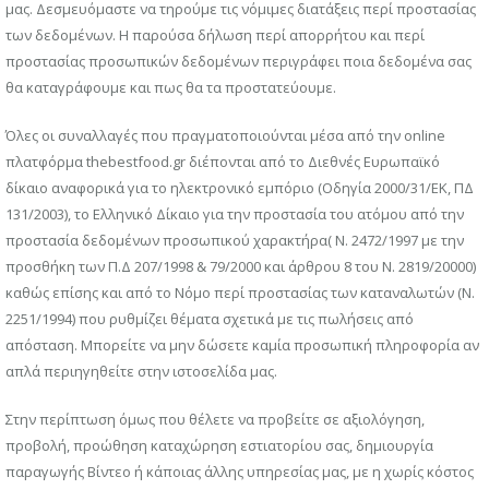
μας. Δεσμευόμαστε να τηρούμε τις νόμιμες διατάξεις περί προστασίας
των δεδομένων. Η παρούσα δήλωση περί απορρήτου και περί
προστασίας προσωπικών δεδομένων περιγράφει ποια δεδομένα σας
θα καταγράφουμε και πως θα τα προστατεύουμε.
Όλες οι συναλλαγές που πραγματοποιούνται μέσα από την online
πλατφόρμα thebestfood.gr διέπονται από το Διεθνές Ευρωπαϊκό
δίκαιο αναφορικά για το ηλεκτρονικό εμπόριο (Οδηγία 2000/31/ΕΚ, ΠΔ
131/2003), το Ελληνικό Δίκαιο για την προστασία του ατόμου από την
προστασία δεδομένων προσωπικού χαρακτήρα( Ν. 2472/1997 με την
προσθήκη των Π.Δ 207/1998 & 79/2000 και άρθρου 8 του Ν. 2819/20000)
καθώς επίσης και από το Νόμο περί προστασίας των καταναλωτών (Ν.
2251/1994) που ρυθμίζει θέματα σχετικά με τις πωλήσεις από
απόσταση. Μπορείτε να μην δώσετε καμία προσωπική πληροφορία αν
απλά περιηγηθείτε στην ιστοσελίδα μας.
Στην περίπτωση όμως που θέλετε να προβείτε σε αξιολόγηση,
προβολή, προώθηση καταχώρηση εστιατορίου σας, δημιουργία
παραγωγής Βίντεο ή κάποιας άλλης υπηρεσίας μας, με η χωρίς κόστος