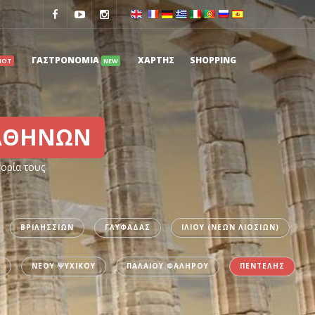
ΓΑΣΤΡΟΝΟΜΙΑ
ΧΑΡΤΗΣ
SHOPPING
HOT
NEW
ΑΘΗΝΩΝ
γορία τους
ΒΡΙΛΗΣΣΙΩΝ
ΓΛΥΦΑΔΑΣ
ΙΛΙΟΥ (ΝΕΩΝ ΛΙΟΣΙΩΝ)
Σ
ΝΕΟΥ ΨΥΧΙΚΟΥ
ΠΑΛΑΙΟΥ ΦΑΛΗΡΟΥ
ΠΕΝΤΕΛΗΣ