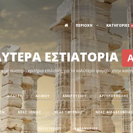
ΠΕΡΙΟΧΗ
ΚΑΤΗΓΟΡΙΕΣ
ΛΥΤΕΡΑ ΕΣΤΙΑΤΟΡΙΑ
α με αυστηρά κριτήρια επιλογής για το καλύτερο φαγητό στην κατη
ΑΙΓΑΛΕΩ
ΑΛΙΜΟΥ
ΑΜΑΡΟΥΣΙΟΥ
ΑΡΓΥΡΟΥΠΟΛΗΣ
ΙΩΝ
ΝΕΑΣ ΙΩΝΙΑΣ
ΝΕΑΣ ΣΜΥΡΝΗΣ
ΝΕΑΣ ΦΙΛΑΔΕΛΦΕΙΑ
ΠΕΡΙΣΤΕΡΙΟΥ
ΧΑΛΑΝΔΡΙΟΥ