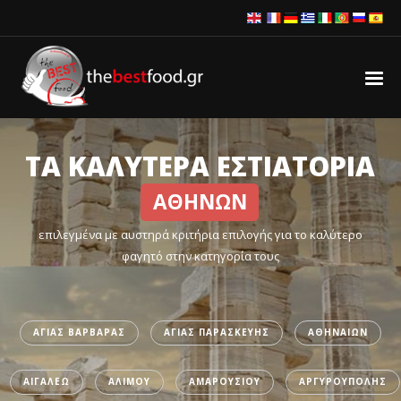
ΤΑ ΚΑΛΥΤΕΡΑ ΕΣΤΙΑΤΟΡΙΑ
ΑΘΗΝΩΝ
επιλεγμένα με αυστηρά κριτήρια επιλογής για το καλύτερο
φαγητό στην κατηγορία τους
ΑΓΙΑΣ ΒΑΡΒΑΡΑΣ
ΑΓΙΑΣ ΠΑΡΑΣΚΕΥΗΣ
ΑΘΗΝΑΙΩΝ
ΑΙΓΑΛΕΩ
ΑΛΙΜΟΥ
ΑΜΑΡΟΥΣΙΟΥ
ΑΡΓΥΡΟΥΠΟΛΗΣ