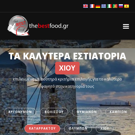
ΤΑ ΚΑΛΥΤΕΡΑ ΕΣΤΙΑΤΟΡΙΑ
ΧΙΟΥ
επιλεγμένα με αυστηρά κριτήρια επιλογής για το καλύτερο
φαγητό στην κατηγορία τους
ΑΥΓΩΝΥΜΩΝ
ΒΟΛΙΣΣΟΥ
ΘΥΜΙΑΝΩΝ
ΚΑΜΠΙΩΝ
ΚΑΤΑΡΡΑΚΤΟΥ
ΟΛΥΜΠΩΝ
ΧΙΟΥ