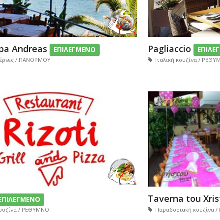
pa Andreas
Pagliaccio
ΕΠΙΛΕΓΜΕΝΟ
ΕΠΙΛΕ
έρνες / ΠΑΝΟΡΜΟΥ
Ιταλική κουζίνα / ΡΕΘ
Taverna tou Xri
ΕΠΙΛΕΓΜΕΝΟ
κουζίνα / ΡΕΘΥΜΝΟ
Παραδοσιακή κουζίνα /