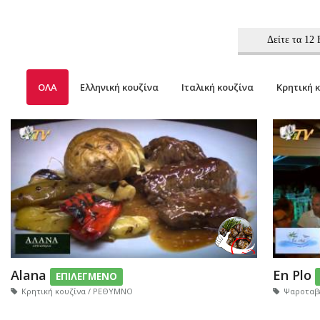
Δείτε τα 1
ΟΛΑ
Ελληνική κουζίνα
Ιταλική κουζίνα
Κρητική 
Alana
En Plo
ΕΠΙΛΕΓΜΕΝΟ
Κρητική κουζίνα / ΡΕΘΥΜΝΟ
Ψαροταβ