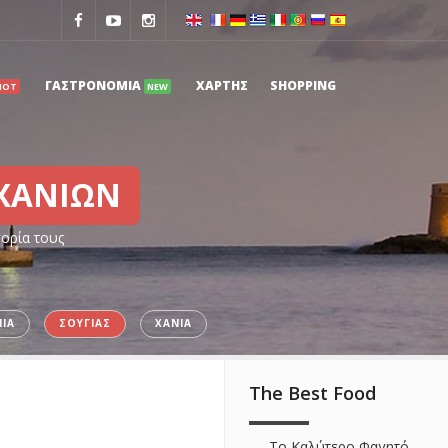
ΓΑΣΤΡΟΝΟΜΙΑ
ΧΑΡΤΗΣ
SHOPPING
HOT
NEW
ΧΑΝΙΩΝ
γορία τους
ΙΑ
ΣΟΥΓΙΑΣ
ΧΑΝΙΑ
The Best Food
Το Καλύτερο Φαγητό