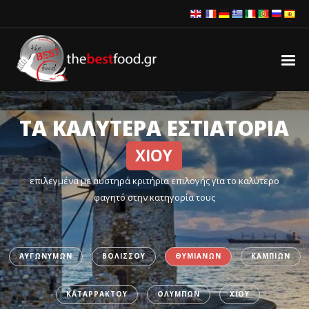
ΤΑ ΚΑΛΥΤΕΡΑ ΕΣΤΙΑΤΟΡΙΑ
ΧΙΟΥ
επιλεγμένα με αυστηρά κριτήρια επιλογής για το καλύτερο
φαγητό στην κατηγορία τους
ΑΥΓΩΝΥΜΩΝ
ΒΟΛΙΣΣΟΥ
ΘΥΜΙΑΝΩΝ
ΚΑΜΠΙΩΝ
ΚΑΤΑΡΡΑΚΤΟΥ
ΟΛΥΜΠΩΝ
ΧΙΟΥ