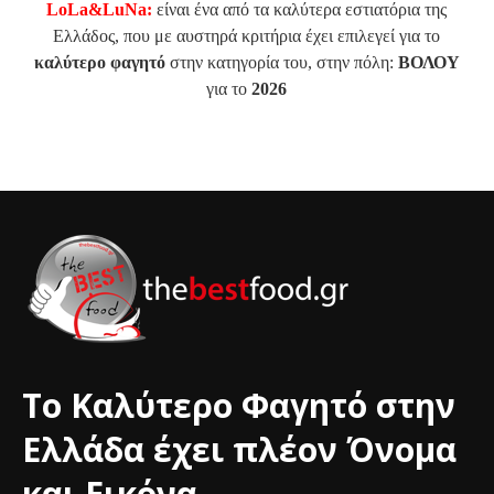
LoLa&LuNa:
είναι ένα από τα καλύτερα εστιατόρια της
Ελλάδος, που με αυστηρά κριτήρια έχει επιλεγεί για το
καλύτερο φαγητό
στην κατηγορία του, στην πόλη:
ΒΟΛΟΥ
για το
2026
Το Καλύτερο Φαγητό στην
Ελλάδα έχει πλέον Όνομα
και Εικόνα.