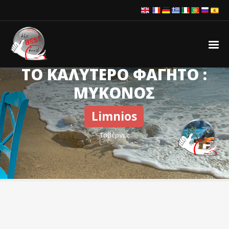
ΤΟ ΚΑΛΥΤΕΡΟ ΦΑΓΗΤΟ :
ΜΥΚΟΝΟΣ
Limnios
Ταβέρνες