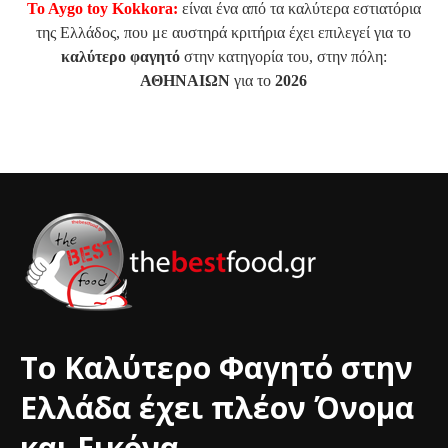
To Aygo toy Kokkora:
είναι ένα από τα καλύτερα εστιατόρια
της Ελλάδος, που με αυστηρά κριτήρια έχει επιλεγεί για το
καλύτερο φαγητό
στην κατηγορία του, στην πόλη:
ΑΘΗΝΑΙΩΝ
για το
2026
Το Καλύτερο Φαγητό στην
Ελλάδα έχει πλέον Όνομα
και Εικόνα.